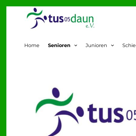
Fußball – TuS-05 Daun
Home
Senioren
Junioren
Schie