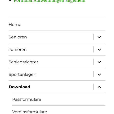
Formular Aufwendungen allgemein
Home
Unterme
Senioren
öffnen
Unterme
Junioren
öffnen
Unterme
Schiedsrichter
öffnen
Unterme
Sportanlagen
öffnen
Unterme
Download
öffnen
Passformulare
Vereinsformulare